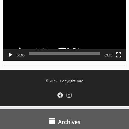
Player
00:00
03:26
© 2026 ·
Copyright Yaro
fab
fab
fa-
fa-
facebook
instagram
Archives