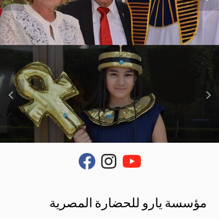
fab
fab
fab
fa-
fa-
fa-
facebook
instagram
youtube
مؤسسة يارو للحضارة المصرية